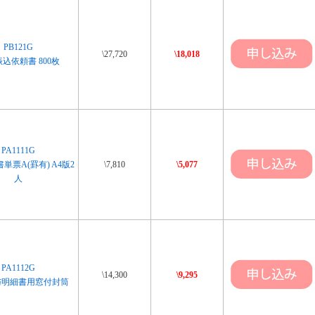
PB121G
\27,720
\18,018
込依頼書 800枚
PA1111G
単票A(罫有) A4版2
\7,810
\5,077
人
PA1112G
\14,300
\9,295
与明細書用窓付封筒