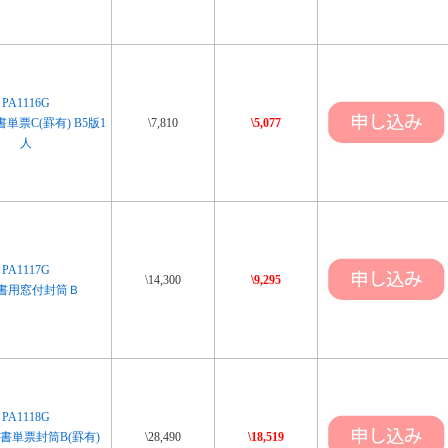
PA1116G
単票C(罫有) B5版1
\7,810
\5,077
人
PA1117G
\14,300
\9,295
書用窓付封筒Ｂ
PA1118G
書単票封筒B(罫有)
\28,490
\18,519