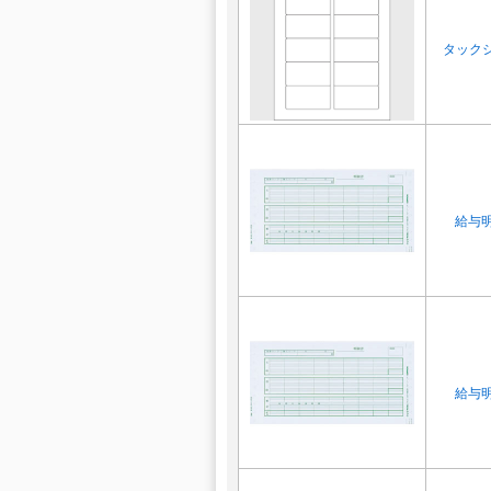
タックシ
給与明
給与明