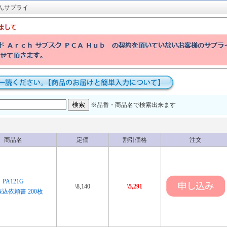
んサプライ
※品番・商品名で検索出来ます
商品名
定価
割引価格
注文
PA121G
\8,140
\5,291
込依頼書 200枚