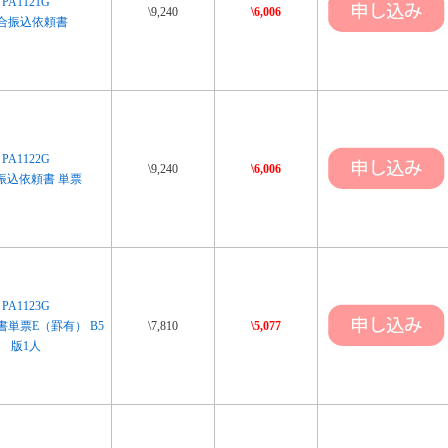
PA1121G
\9,240
\6,006
合振込依頼書
PA1122G
\9,240
\6,006
振込依頼書 単票
PA1123G
単票E（罫有） B5
\7,810
\5,077
版1人