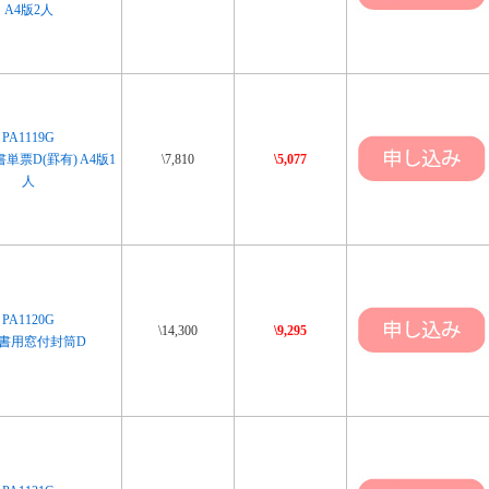
A4版2人
PA1119G
単票D(罫有) A4版1
\7,810
\5,077
人
PA1120G
\14,300
\9,295
書用窓付封筒D