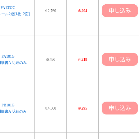
PA1332G
\12,760
\8,294
ール2連[1枚12面]
PA101G
\6,490
\4,219
細書A 明細のみ
PB101G
\14,300
\9,295
細書A 明細のみ