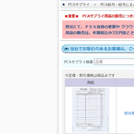
■
PCAサプライ
＞
PCA給与・給与じま
PCAサプライ検索
※定価・割引価格は税込みです
用紙
総合振