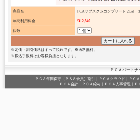
商品名
PCAサブスクdxコンプリート 2Cal 
年間利用料金
\312,840
個数
※定価・割引価格はすべて税込です。※送料無料。
※振込手数料はお客様負担となります。
ＰＣＡパートナ
ＰＣＡ年間保守（ＰＳＳ会員）割引
｜
ＰＣＡクラウド
｜
ＰＣＡ
ＰＣＡ会計｜ＰＣＡ給与｜ＰＣＡ人事管理｜Ｐ