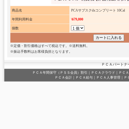
商品名
PCAサブスクdxコンプリート 10Cal
年間利用料金
\679,800
個数
※定価・割引価格はすべて税込です。※送料無料。
※振込手数料はお客様負担となります。
ＰＣＡパートナ
ＰＣＡ年間保守（ＰＳＳ会員）割引
｜
ＰＣＡクラウド
｜
ＰＣＡ
ＰＣＡ会計｜ＰＣＡ給与｜ＰＣＡ人事管理｜Ｐ