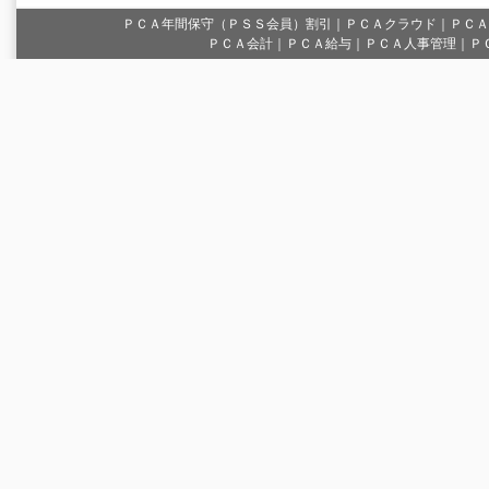
ＰＣＡ年間保守（ＰＳＳ会員）割引
｜
ＰＣＡクラウド
｜
ＰＣＡ
ＰＣＡ会計｜ＰＣＡ給与｜ＰＣＡ人事管理｜Ｐ