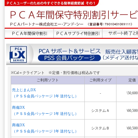
※Cal＝クライアント ※定価・割引価格は税込みです
ご利用ソフト
ご利用タイプ
定価
売上じまんDX
-
\50,600
（ＰＳＳ会員パッケージ 1年 送付なし）
商魂DX
システムＡ
\60,500
（ＰＳＳ会員パッケージ 1年 送付なし）
商魂DX
システムＢ
\60,500
（ＰＳＳ会員パッケージ 1年 送付なし）