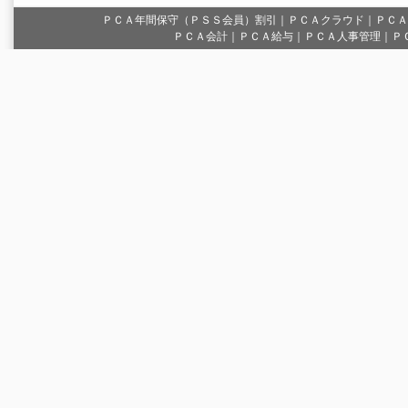
ＰＣＡ年間保守（ＰＳＳ会員）割引
｜
ＰＣＡクラウド
｜
ＰＣＡ
ＰＣＡ会計｜ＰＣＡ給与｜ＰＣＡ人事管理｜Ｐ