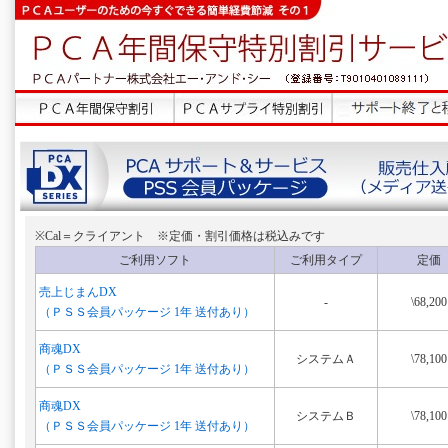
※Cal＝クライアント ※定価・割引価格は税込みです
ご利用ソフト
ご利用タイプ
定価
売上じまんDX
-
\68,200
（ＰＳＳ会員パッケージ 1年 送付あり）
商魂DX
システムＡ
\78,100
（ＰＳＳ会員パッケージ 1年 送付あり）
商魂DX
システムＢ
\78,100
（ＰＳＳ会員パッケージ 1年 送付あり）