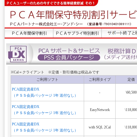
※Cal＝クライアント ※定価・割引価格は税込みです
ご利用ソフト
ご利用タイプ
定価
PCA固定資産DX
-
\60,500
（ＰＳＳ会員パッケージ 1年 送付なし）
PCA固定資産DX
EasyNetwork
\118,80
（ＰＳＳ会員パッケージ 1年 送付なし）
PCA固定資産DX
with SQL 2Cal
\118,80
（ＰＳＳ会員パッケージ 1年 送付なし）